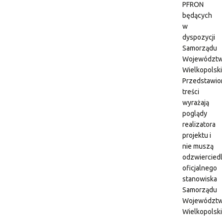
PFRON
będących
w
dyspozycji
Samorządu
Województ
Wielkopolsk
Przedstawio
treści
wyrażają
poglądy
realizatora
projektu i
nie muszą
odzwiercied
oficjalnego
stanowiska
Samorządu
Województ
Wielkopolsk