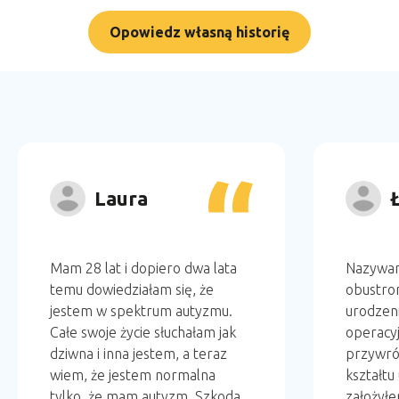
Opowiedz własną historię
Laura
Mam 28 lat i dopiero dwa lata
Nazywam
temu dowiedziałam się, że
obustro
jestem w spektrum autyzmu.
urodzeni
Całe swoje życie słuchałam jak
operacyj
dziwna i inna jestem, a teraz
przywró
wiem, że jestem normalna
kształtu
tylko, że mam autyzm. Szkoda,
założył