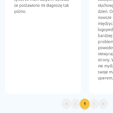
że postawiono mi diagnozę tak
słuchowy
późno.
dzień. O
nowsze m
międzycz
logoped
bardziej
problem
powodo
niewyra
strony. 
nie myśl
swoje ma
uperem
«
‹
1
›
»