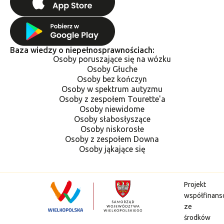
Baza wiedzy o niepełnosprawnościach:
Osoby poruszające się na wózku
Osoby Głuche
Osoby bez kończyn
Osoby w spektrum autyzmu
Osoby z zespołem Tourette'a
Osoby niewidome
Osoby słabosłyszące
Osoby niskorosłe
Osoby z zespołem Downa
Osoby jąkające się
Projekt
współfinan
ze
środków