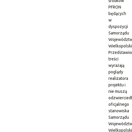
środków
PFRON
będących
w
dyspozycji
Samorządu
Województ
Wielkopolsk
Przedstawio
treści
wyrażają
poglądy
realizatora
projektu i
nie muszą
odzwiercied
oficjalnego
stanowiska
Samorządu
Województ
Wielkopolsk