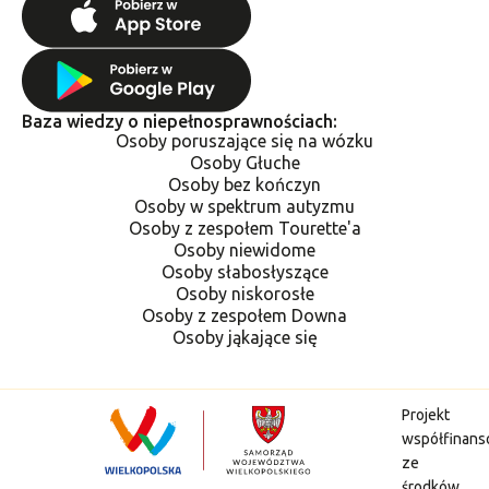
Baza wiedzy o niepełnosprawnościach:
Osoby poruszające się na wózku
Osoby Głuche
Osoby bez kończyn
Osoby w spektrum autyzmu
Osoby z zespołem Tourette'a
Osoby niewidome
Osoby słabosłyszące
Osoby niskorosłe
Osoby z zespołem Downa
Osoby jąkające się
Projekt
współfinan
ze
środków