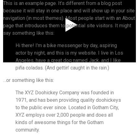
This is an example page. It’s different from a blog post
because it will stay in one place and will show up in your site
navigation (in most themes). Most people start with an About
page that introduces them to potential site visitors. It might
Play Video
say something like this:
Hi there! I’m a bike messenger by day, aspiring
actor by night, and this is my website. I live in Los
Angeles, have a great dog named Jack, and I like
piña coladas. (And gettin’ caught in the rain.)
…or something like this:
The XYZ Doohickey Company was founded in
1971, and has been providing quality doohickeys
to the public ever since. Located in Gotham City,
XYZ employs over 2,000 people and does all
kinds of awesome things for the Gotham
community.