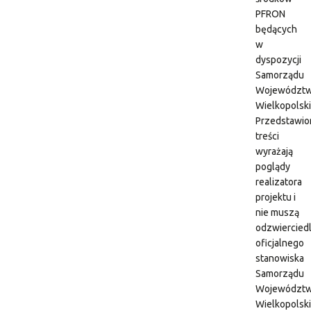
PFRON
będących
w
dyspozycji
Samorządu
Województ
Wielkopolsk
Przedstawio
treści
wyrażają
poglądy
realizatora
projektu i
nie muszą
odzwiercied
oficjalnego
stanowiska
Samorządu
Województ
Wielkopolsk