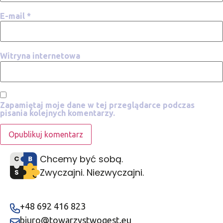
E-mail
*
Witryna internetowa
Zapamiętaj moje dane w tej przeglądarce podczas
pisania kolejnych komentarzy.
Chcemy być sobą.
Zwyczajni. Niezwyczajni.
+48 692 416 823
biuro@towarzystwogest.eu