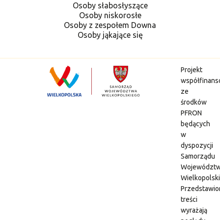
Osoby słabosłyszące
Osoby niskorosłe
Osoby z zespołem Downa
Osoby jąkające się
Projekt
współfinan
ze
środków
PFRON
będących
w
dyspozycji
Samorządu
Województ
Wielkopolsk
Przedstawio
treści
wyrażają