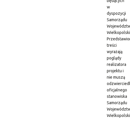
będących
w
dyspozycji
Samorządu
Województ
Wielkopolsk
Przedstawio
treści
wyrażają
poglądy
realizatora
projektu i
nie muszą
odzwiercied
oficjalnego
stanowiska
Samorządu
Województ
Wielkopolsk